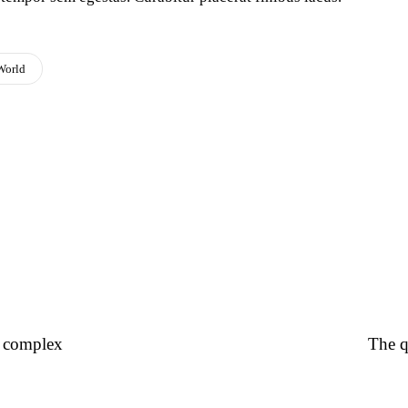
World
t complex
The q