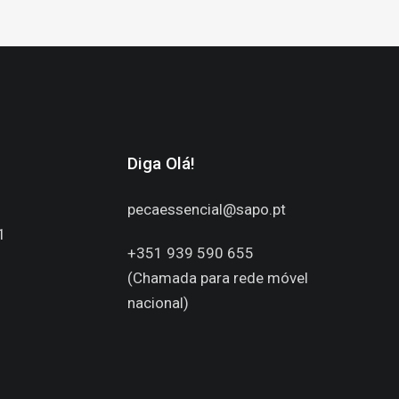
Diga Olá!
pecaessencial@sapo.pt
1
+351 939 590 655
(Chamada para rede móvel
nacional)