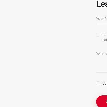
Le
Gu
co
Co