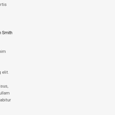
rtis
n Smith
enim
elit.
isus,
ullam
abitur