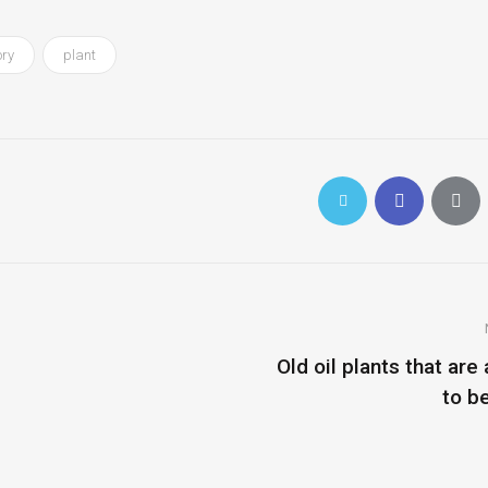
ory
plant
Old oil plants that are
to b