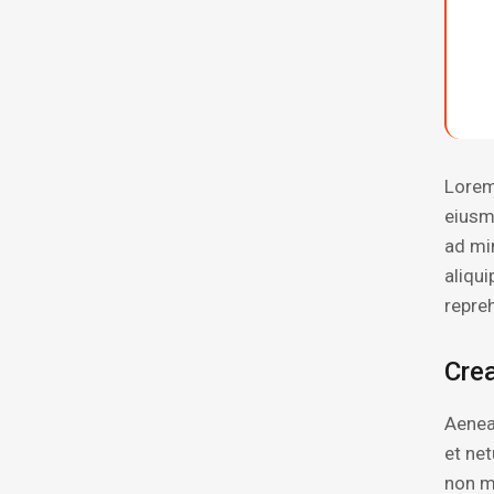
Lorem
eiusm
ad mi
aliqu
repre
Crea
Aenea
et ne
non mo