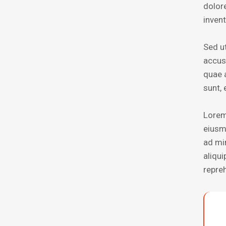
dolor
invent
Sed ut
accus
quae a
sunt, 
Lorem
eiusm
ad mi
aliqu
repre