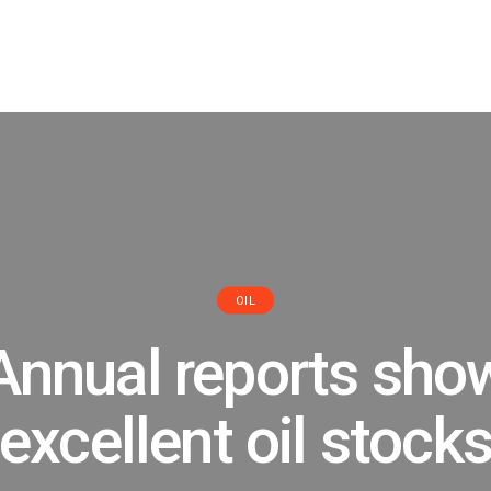
OIL
Annual reports sho
excellent oil stock