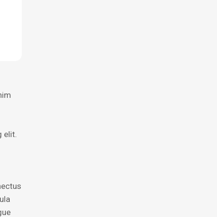
enim
elit.
nectus
ula
ugue