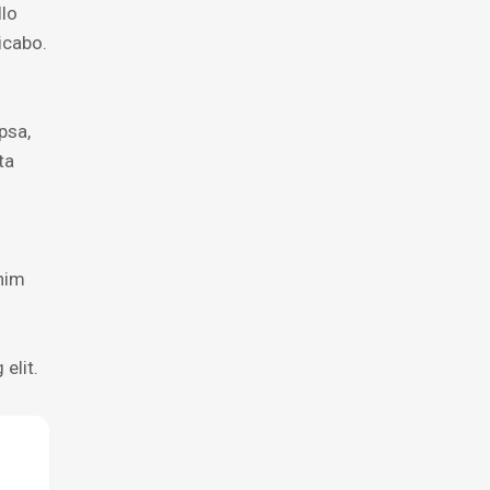
llo
licabo.
psa,
ta
enim
elit.