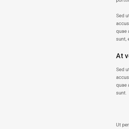
portti
Sed ut
accus
quae a
sunt, 
At 
Sed ut
accus
quae a
sunt.
Ut pe