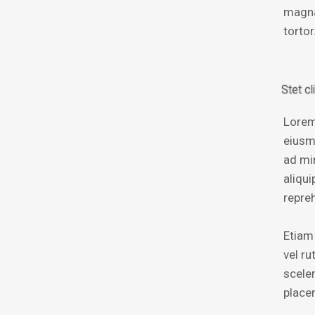
magna 
tortor
Stet c
Lorem
eiusm
ad mi
aliqu
repre
Etiam 
vel r
scele
placer