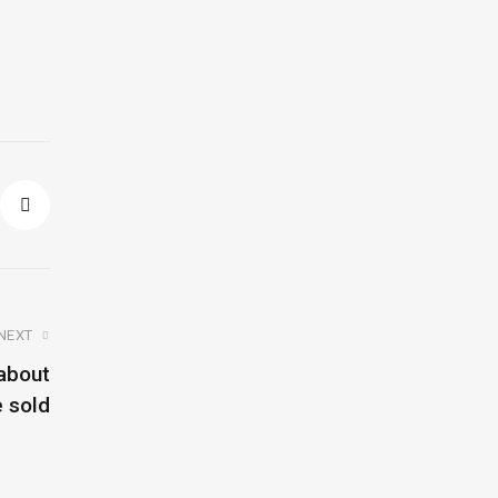
NEXT
 about
e sold