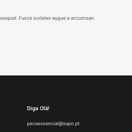
consequat. Fusce sodales augue a accumsan.
Diga Olá!
pecaessencial@sapo.pt
1