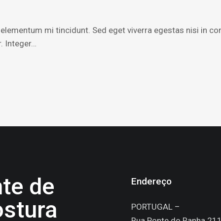
 elementum mi tincidunt. Sed eget viverra egestas nisi in 
r. Integer…
nte de
Endereço
stura
PORTUGAL –
Rua Ponte do Ranha 21