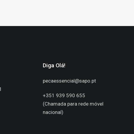
Diga Olá!
pecaessencial@sapo.pt
1
+351 939 590 655
(Chamada para rede móvel
nacional)