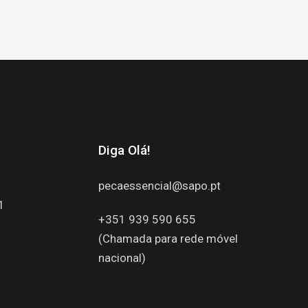
Diga Olá!
pecaessencial@sapo.pt
1
+351 939 590 655
(Chamada para rede móvel
nacional)