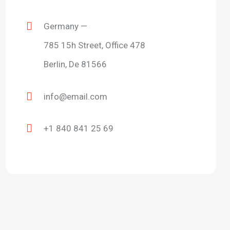
Germany —
785 15h Street, Office 478
Berlin, De 81566
info@email.com
+1 840 841 25 69