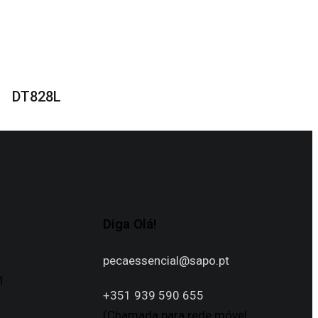
DT828L
Diga Olá!
pecaessencial@sapo.pt
1
+351 939 590 655
(Chamada para rede móvel