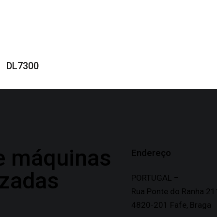
DL7300
de máquinas
Endereço
izadas
PORTUGAL –
Rua Ponte do Ranha 21
4820-201 Fafe, Braga