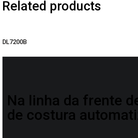
Related products
DL7200B
Na linha da frente 
de costura automat