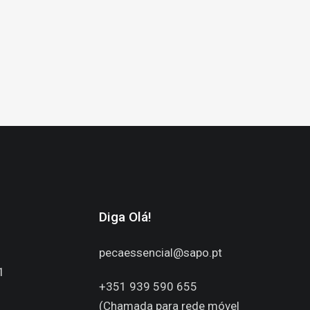
Diga Olá!
pecaessencial@sapo.pt
1
+351 939 590 655
(Chamada para rede móvel